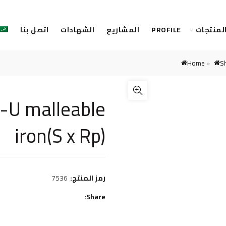
لمنتجات
PROFILE
المشاريع
الشهادات
اتصل بنا
Home
»
S
-U malleable
iron(S x Rp)
رمز المنتج:
7536
Share