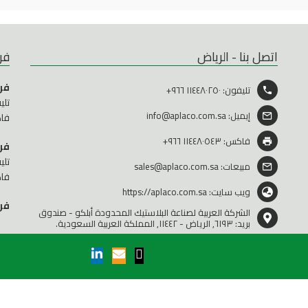
اتصل بنا - الرياض
فر
فر
تليفون:
١١٤٤٨٠٢٥٠ ٩٦٦+
تلي
إيميل:
info@aplaco.com.sa
فاكس:٨٥
فاكس: ١١٤٤٨٠٥٤٣ ٩٦٦+
فرع
تلي
مبيعات:
sales@aplaco.com.sa
فاكس: ٦
ويب سايت:
https://aplaco.com.sa
فر
الشركة العربية لصناعة البلاستيك المحدودة أبلكو - صندوق
بريد: ٦١٩٣, الرياض - ١١٤٤٢, المملكة العربية السعودية.