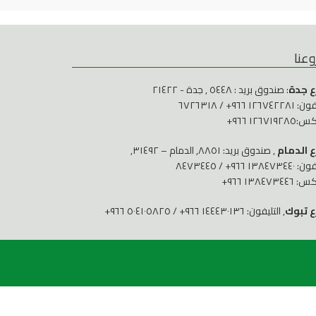
وعنا
ع جدة
: صندوق بريد : ٥٤٤٨ , جدة - ٢١٤٢٢
فون:
١٢٦٧٤٢٢٨١ ٩٦٦+
/
٦٧٢٦٣١٨
١٢٦٧١٩٢ ٩٦٦+
 الدمام
, صندوق بريد: ٨٨٥١, الدمام – ٣١٤٩٢,
فون:
١٣٨٤٧٣٤٤٠ ٩٦٦+
/
٨٤٧٣٤٤٥
١٣٨٤٧٣٤٤ ٩٦٦+
ع تبوك
, التليفون:
١٤٤٤٣٠١٣٦ ٩٦٦+
/
٥٠٤١٠٥٨٢٥ ٩٦٦+