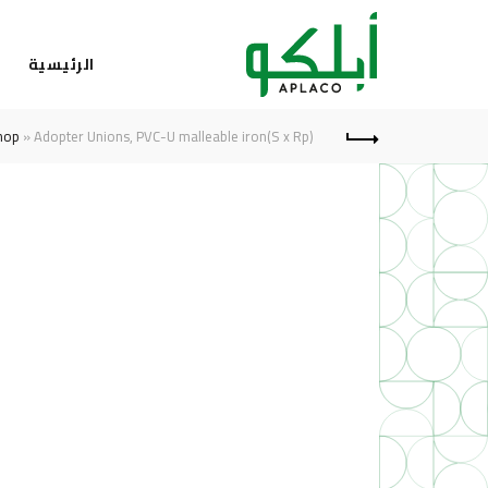
الرئيسية
ا
hop
»
Adopter Unions, PVC-U malleable iron(S x Rp)