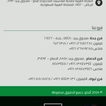
الشركة العربية لصناعة البلاستيك المحدودة أبلكو - صندوق بريد: ٦١٩٣,
الرياض - ١١٤٤٢, المملكة العربية السعودية.
فروعنا
فرع جدة
: صندوق بريد : ٥٤٤٨ , جدة - ٢١٤٢٢
تليفون:
١٢٦٧٤٢٢٨١ ٩٦٦+
/
٦٧٢٦٣١٨
فاكس:١٢٦٧١٩٢٨٥ ٩٦٦+
فرع الدمام
, صندوق بريد: ٨٨٥١, الدمام – ٣١٤٩٢,
تليفون:
١٣٨٤٧٣٤٤٠ ٩٦٦+
/
٨٤٧٣٤٤٥
فاكس: ١٣٨٤٧٣٤٤٦ ٩٦٦+
فرع تبوك
, التليفون:
١٤٤٤٣٠١٣٦ ٩٦٦+
/
٥٠٤١٠٥٨٢٥ ٩٦٦+
© 2024
أبلكو
. جميع الحقوق محفوظة