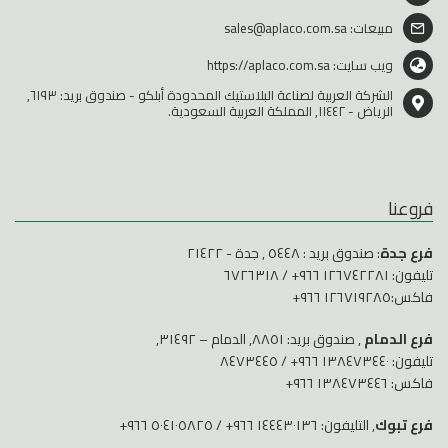
مبيعات:
sales@aplaco.com.sa
ويب سايت:
https://aplaco.com.sa
الشركة العربية لصناعة البلاستيك المحدودة أبلكو - صندوق بريد: ٦١٩٣,
الرياض - ١١٤٤٢, المملكة العربية السعودية.
فروعنا
فرع جدة
: صندوق بريد : ٥٤٤٨ , جدة - ٢١٤٢٢
تليفون:
١٢٦٧٤٢٢٨١ ٩٦٦+
/
٦٧٢٦٣١٨
فاكس:١٢٦٧١٩٢٨٥ ٩٦٦+
فرع الدمام
, صندوق بريد: ٨٨٥١, الدمام – ٣١٤٩٢,
تليفون:
١٣٨٤٧٣٤٤٠ ٩٦٦+
/
٨٤٧٣٤٤٥
فاكس: ١٣٨٤٧٣٤٤٦ ٩٦٦+
فرع تبوك
, التليفون:
١٤٤٤٣٠١٣٦ ٩٦٦+
/
٥٠٤١٠٥٨٢٥ ٩٦٦+