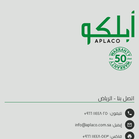
اتصل بنا - الرياض
تليفون:
١١٤٤٨٠٢٥٠ ٩٦٦+
إيميل:
info@aplaco.com.sa
فاكس: ١١٤٤٨٠٥٤٣ ٩٦٦+