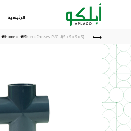
الرئيسية
ا
Home
»
Shop
»
Crosses, PVC-U(S x S x S x S)