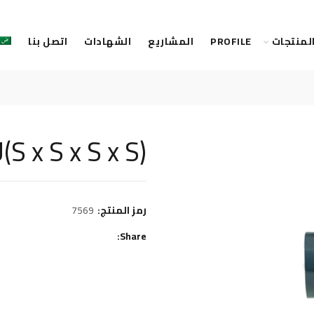
لمنتجات
PROFILE
المشاريع
الشهادات
اتصل بنا
S x S x S x S)
رمز المنتج:
7569
Share