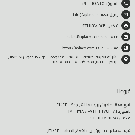
تليفون:
١١٤٤٨٠٢٥٠ ٩٦٦+
إيميل:
info@aplaco.com.sa
فاكس: ١١٤٤٨٠٥٤٣ ٩٦٦+
مبيعات:
sales@aplaco.com.sa
ويب سايت:
https://aplaco.com.sa
الشركة العربية لصناعة البلاستيك المحدودة أبلكو - صندوق بريد: ٦١٩٣,
الرياض - ١١٤٤٢, المملكة العربية السعودية.
فروعنا
فرع جدة
: صندوق بريد : ٥٤٤٨ , جدة - ٢١٤٢٢
تليفون:
١٢٦٧٤٢٢٨١ ٩٦٦+
/
٦٧٢٦٣١٨
فاكس:١٢٦٧١٩٢٨٥ ٩٦٦+
فرع الدمام
, صندوق بريد: ٨٨٥١, الدمام – ٣١٤٩٢,